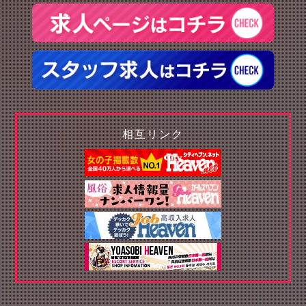
相互リンク